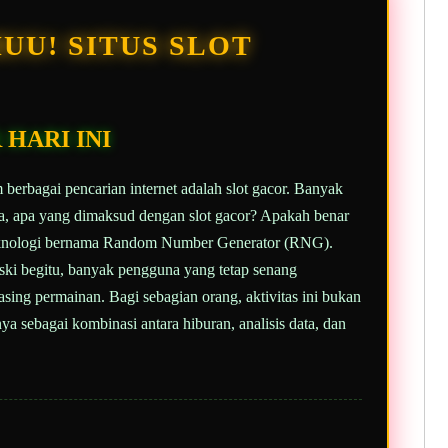
UU! SITUS SLOT
HARI INI
m berbagai pencarian internet adalah slot gacor. Banyak
nya, apa yang dimaksud dengan slot gacor? Apakah benar
n teknologi bernama Random Number Generator (RNG).
ski begitu, banyak pengguna yang tetap senang
asing permainan. Bagi sebagian orang, aktivitas ini bukan
a sebagai kombinasi antara hiburan, analisis data, dan