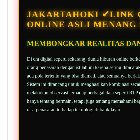
JAKARTAHOKI ✔LINK 
ONLINE ASLI MENANG 
MEMBONGKAR REALITAS DAN
Di era digital seperti sekarang, dunia hiburan online ber
orang penasaran dengan istilah ini karena sering dibica
ada pola tertentu yang bisa diamati, atau semuanya be
Sistem ini dirancang untuk menghasilkan kombinasi seca
melakukan observasi terhadap berbagai data seperti RTP (
hanya tentang bermain, tetapi juga tentang memahami bag
rasa penasaran terhadap teknologi di balik layar