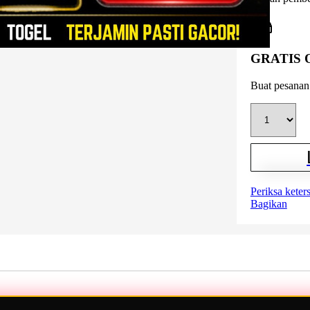
GRATIS 
Buat pesanan
Periksa keter
Bagikan