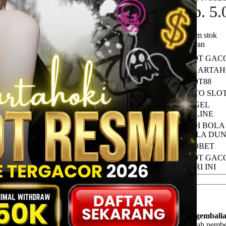
Rp. 5.
dalam stok
ukuran
SLOT GAC
JAKARTAH
SLOT88
TOTO SLO
TOGEL
ONLINE
JUDI BOLA
PIALA DUN
SBOBET
SLOT GAC
HARI INI
Pengembalia
setelah pembe