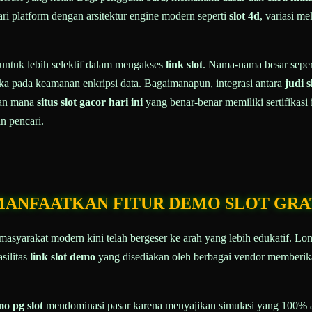
ri platform dengan arsitektur engine modern seperti
slot 4d
, variasi m
 untuk lebih selektif dalam mengakses
link slot
. Nama-nama besar sepe
ka pada keamanan enkripsi data. Bagaimanapun, integrasi antara
judi s
kan mana
situs slot gacor hari ini
yang benar-benar memiliki sertifikas
n pencari.
MANFAATKAN FITUR DEMO SLOT GRAT
asyarakat modern kini telah bergeser ke arah yang lebih edukatif. Lo
silitas
link slot demo
yang disediakan oleh berbagai vendor memberik
o pg slot
mendominasi pasar karena menyajikan simulasi yang 100% ak