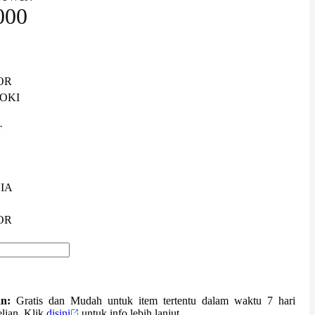
000
OR
OKI
T
IA
OR
n:
Gratis dan Mudah untuk item tertentu dalam waktu 7 hari
lian. Klik
disini
untuk info lebih lanjut.