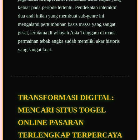
keluar pada periode tertentu. Pendekatan interaktif
dua arah inilah yang membuat sub-genre ini
mengalami pertumbuhan basis massa yang sangat
pesat, terutama di wilayah Asia Tenggara di mana
permainan tebak angka sudah memiliki akar historis
yang sangat kuat.
TRANSFORMASI DIGITAL:
MENCARI SITUS TOGEL
ONLINE PASARAN
TERLENGKAP TERPERCAYA