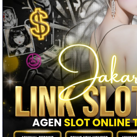
Skip to the beginning of the images gallery
SLOT GACOR HARI INI
JAKARTAHOKI ✔LINK