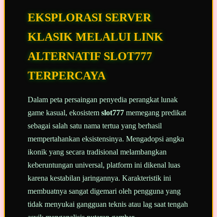
EKSPLORASI SERVER
KLASIK MELALUI LINK
ALTERNATIF SLOT777
TERPERCAYA
Dalam peta persaingan penyedia perangkat lunak
game kasual, ekosistem
slot777
memegang predikat
sebagai salah satu nama tertua yang berhasil
mempertahankan eksistensinya. Mengadopsi angka
ikonik yang secara tradisional melambangkan
keberuntungan universal, platform ini dikenal luas
karena kestabilan jaringannya. Karakteristik ini
membuatnya sangat digemari oleh pengguna yang
tidak menyukai gangguan teknis atau lag saat tengah