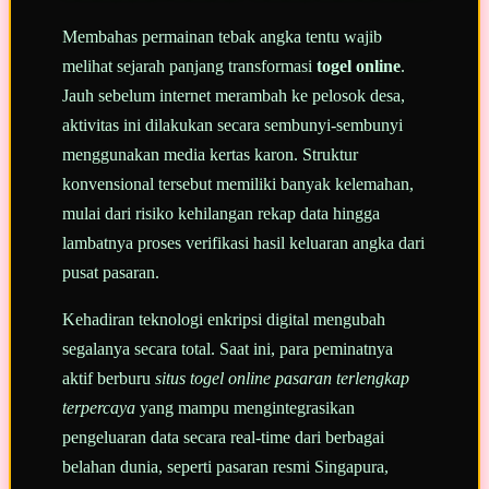
Membahas permainan tebak angka tentu wajib
melihat sejarah panjang transformasi
togel online
.
Jauh sebelum internet merambah ke pelosok desa,
aktivitas ini dilakukan secara sembunyi-sembunyi
menggunakan media kertas karon. Struktur
konvensional tersebut memiliki banyak kelemahan,
mulai dari risiko kehilangan rekap data hingga
lambatnya proses verifikasi hasil keluaran angka dari
pusat pasaran.
Kehadiran teknologi enkripsi digital mengubah
segalanya secara total. Saat ini, para peminatnya
aktif berburu
situs togel online pasaran terlengkap
terpercaya
yang mampu mengintegrasikan
pengeluaran data secara real-time dari berbagai
belahan dunia, seperti pasaran resmi Singapura,