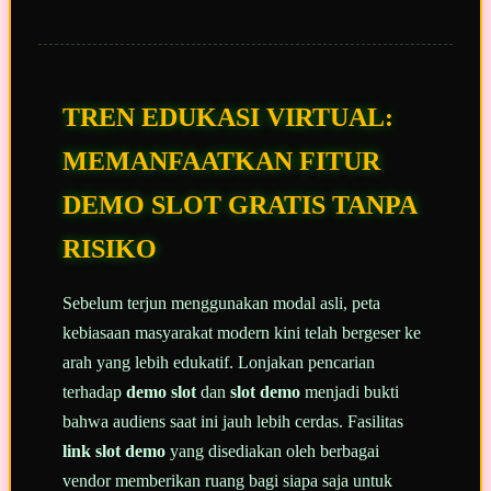
TREN EDUKASI VIRTUAL:
MEMANFAATKAN FITUR
DEMO SLOT GRATIS TANPA
RISIKO
Sebelum terjun menggunakan modal asli, peta
kebiasaan masyarakat modern kini telah bergeser ke
arah yang lebih edukatif. Lonjakan pencarian
terhadap
demo slot
dan
slot demo
menjadi bukti
bahwa audiens saat ini jauh lebih cerdas. Fasilitas
link slot demo
yang disediakan oleh berbagai
vendor memberikan ruang bagi siapa saja untuk