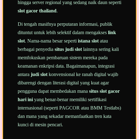
hingga server regional yang sedang naik daun seperti
slot gacor thailand
.
Di tengah masifnya perputaran informasi, publik
dituntut untuk lebih selektif dalam mengakses
link
slot
. Nama-nama besar seperti
istana slot
atau
berbagai penyedia
situs judi slot
lainnya sering kali
memfokuskan pembaruan sistem mereka pada
keamanan enkripsi data. Bagaimanapun, integrasi
antara
judi slot
konvensional ke ranah digital wajib
dibarengi dengan literasi digital yang kuat agar
pengguna dapat membedakan mana
situs slot gacor
hari ini
yang benar-benar memiliki sertifikasi
internasional (seperti PAGCOR atau BMM Testlabs)
dan mana yang sekadar memanfaatkan tren kata
kunci di mesin pencari.