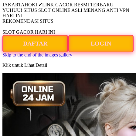
JAKARTAHOKI ✔LINK GACOR RESMI TERBARU
YUHUU! SITUS SLOT ONLINE ASLI MENANG ANTI VPN
HARI INI
REKOMENDASI SITUS
|
SLOT GACOR HARI INI
DAFTAR
LOGIN
Skip to the end of the images gallery
Klik untuk Lihat Detail