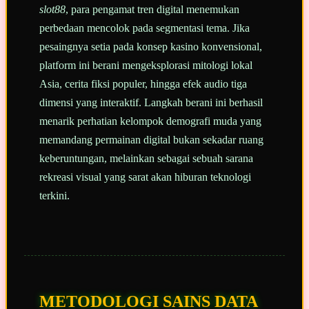
slot88
, para pengamat tren digital menemukan
perbedaan mencolok pada segmentasi tema. Jika
pesaingnya setia pada konsep kasino konvensional,
platform ini berani mengeksplorasi mitologi lokal
Asia, cerita fiksi populer, hingga efek audio tiga
dimensi yang interaktif. Langkah berani ini berhasil
menarik perhatian kelompok demografi muda yang
memandang permainan digital bukan sekadar ruang
keberuntungan, melainkan sebagai sebuah sarana
rekreasi visual yang sarat akan hiburan teknologi
terkini.
METODOLOGI SAINS DATA