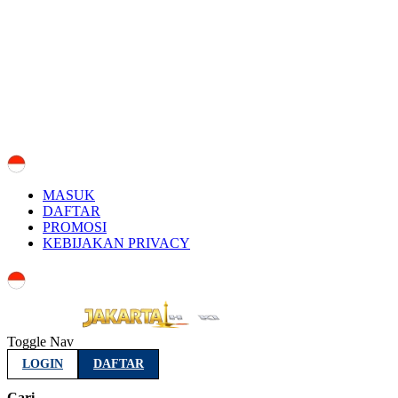
ID
MASUK
DAFTAR
PROMOSI
KEBIJAKAN PRIVACY
Indonesia
Toggle Nav
LOGIN
DAFTAR
Cari