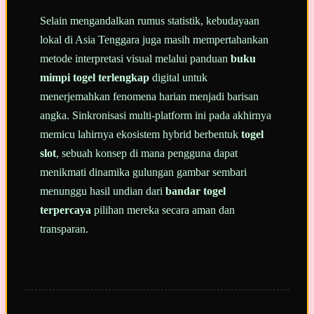
Selain mengandalkan rumus statistik, kebudayaan
lokal di Asia Tenggara juga masih mempertahankan
metode interpretasi visual melalui panduan
buku
mimpi togel terlengkap
digital untuk
menerjemahkan fenomena harian menjadi barisan
angka. Sinkronisasi multi-platform ini pada akhirnya
memicu lahirnya ekosistem hybrid berbentuk
togel
slot
, sebuah konsep di mana pengguna dapat
menikmati dinamika gulungan gambar sembari
menunggu hasil undian dari
bandar togel
terpercaya
pilihan mereka secara aman dan
transparan.