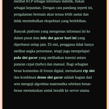
melihat RTP sebagai informasi statistik, bukan
sebagai kepastian. Dengan cara pandang seperti ini,
pengalaman bermain akan terasa lebih santai dan
tidak menimbulkan ekspektasi yang berlebihan.
Banyak platform yang mengemas informasi ini ke
dalam pusat data
info slot gacor hari ini
yang
diperbarui setiap jam. Di sini, pengguna tidak hanya
melihat angka persentase, tetapi juga mempelajari
pola slot gacor
yang melibatkan transisi antara
putaran cepat (turbo) dan manual. Bagi sebagian
besar komunitas di forum digital, memahami
rtp slot
dan kombinasi
demo slot gacor
adalah bagian dari
seni menguji algoritma matematika sebelum benar-
benar memutuskan untuk beralih ke server utama.