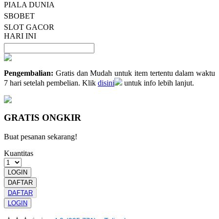
PIALA DUNIA
SBOBET
SLOT GACOR
HARI INI
Pengembalian:
Gratis dan Mudah untuk item tertentu dalam waktu
7 hari setelah pembelian. Klik
disini
untuk info lebih lanjut.
GRATIS ONGKIR
Buat pesanan sekarang!
Kuantitas
LOGIN
DAFTAR
DAFTAR
LOGIN