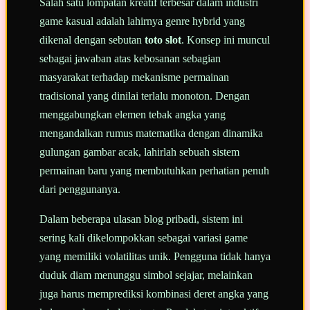
Salah satu lompatan kreatif terbesar dalam industri
game kasual adalah lahirnya genre hybrid yang
dikenal dengan sebutan
toto slot
. Konsep ini muncul
sebagai jawaban atas kebosanan sebagian
masyarakat terhadap mekanisme permainan
tradisional yang dinilai terlalu monoton. Dengan
menggabungkan elemen tebak angka yang
mengandalkan rumus matematika dengan dinamika
gulungan gambar acak, lahirlah sebuah sistem
permainan baru yang membutuhkan perhatian penuh
dari penggunanya.
Dalam beberapa ulasan blog pribadi, sistem ini
sering kali dikelompokkan sebagai variasi game
yang memiliki volatilitas unik. Pengguna tidak hanya
duduk diam menunggu simbol sejajar, melainkan
juga harus memprediksi kombinasi deret angka yang