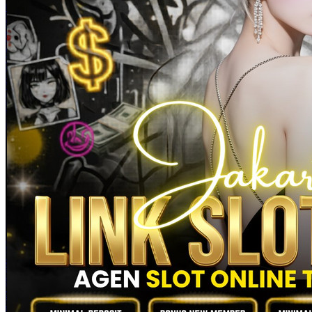
Skip to the beginning of the images gallery
SLOT GACOR HARI INI
JAKARTAHOKI ✔LINK