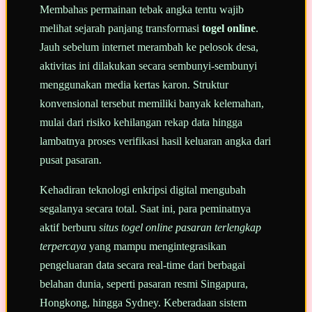
Membahas permainan tebak angka tentu wajib
melihat sejarah panjang transformasi
togel online
.
Jauh sebelum internet merambah ke pelosok desa,
aktivitas ini dilakukan secara sembunyi-sembunyi
menggunakan media kertas karon. Struktur
konvensional tersebut memiliki banyak kelemahan,
mulai dari risiko kehilangan rekap data hingga
lambatnya proses verifikasi hasil keluaran angka dari
pusat pasaran.
Kehadiran teknologi enkripsi digital mengubah
segalanya secara total. Saat ini, para peminatnya
aktif berburu
situs togel online pasaran terlengkap
terpercaya
yang mampu mengintegrasikan
pengeluaran data secara real-time dari berbagai
belahan dunia, seperti pasaran resmi Singapura,
Hongkong, hingga Sydney. Keberadaan sistem