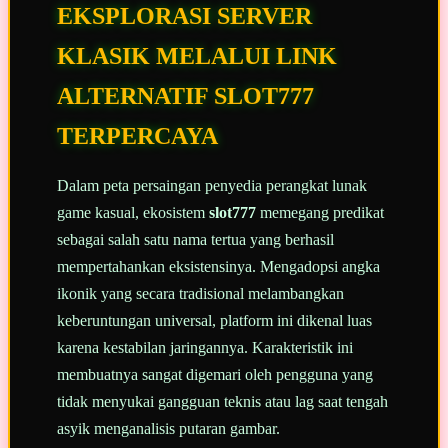
EKSPLORASI SERVER
KLASIK MELALUI LINK
ALTERNATIF SLOT777
TERPERCAYA
Dalam peta persaingan penyedia perangkat lunak
game kasual, ekosistem
slot777
memegang predikat
sebagai salah satu nama tertua yang berhasil
mempertahankan eksistensinya. Mengadopsi angka
ikonik yang secara tradisional melambangkan
keberuntungan universal, platform ini dikenal luas
karena kestabilan jaringannya. Karakteristik ini
membuatnya sangat digemari oleh pengguna yang
tidak menyukai gangguan teknis atau lag saat tengah
asyik menganalisis putaran gambar.