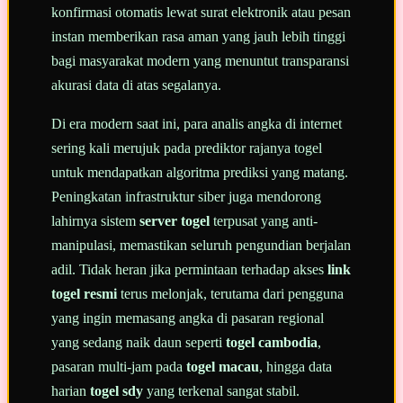
konfirmasi otomatis lewat surat elektronik atau pesan
instan memberikan rasa aman yang jauh lebih tinggi
bagi masyarakat modern yang menuntut transparansi
akurasi data di atas segalanya.
Di era modern saat ini, para analis angka di internet
sering kali merujuk pada prediktor rajanya togel
untuk mendapatkan algoritma prediksi yang matang.
Peningkatan infrastruktur siber juga mendorong
lahirnya sistem
server togel
terpusat yang anti-
manipulasi, memastikan seluruh pengundian berjalan
adil. Tidak heran jika permintaan terhadap akses
link
togel resmi
terus melonjak, terutama dari pengguna
yang ingin memasang angka di pasaran regional
yang sedang naik daun seperti
togel cambodia
,
pasaran multi-jam pada
togel macau
, hingga data
harian
togel sdy
yang terkenal sangat stabil.