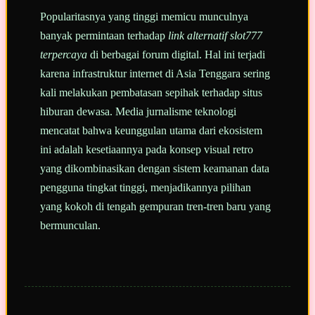
Popularitasnya yang tinggi memicu munculnya
banyak permintaan terhadap
link alternatif slot777
terpercaya
di berbagai forum digital. Hal ini terjadi
karena infrastruktur internet di Asia Tenggara sering
kali melakukan pembatasan sepihak terhadap situs
hiburan dewasa. Media jurnalisme teknologi
mencatat bahwa keunggulan utama dari ekosistem
ini adalah kesetiaannya pada konsep visual retro
yang dikombinasikan dengan sistem keamanan data
pengguna tingkat tinggi, menjadikannya pilihan
yang kokoh di tengah gempuran tren-tren baru yang
bermunculan.