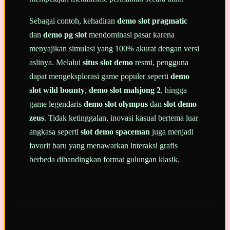
Sebagai contoh, kehadiran
demo slot pragmatic
dan
demo pg slot
mendominasi pasar karena
menyajikan simulasi yang 100% akurat dengan versi
aslinya. Melalui
situs slot demo
resmi, pengguna
dapat mengeksplorasi game populer seperti
demo
slot wild bounty
,
demo slot mahjong 2
, hingga
game legendaris
demo slot olympus
dan
slot demo
zeus
. Tidak ketinggalan, inovasi kasual bertema luar
angkasa seperti
slot demo spaceman
juga menjadi
favorit baru yang menawarkan interaksi grafis
berbeda dibandingkan format gulungan klasik.