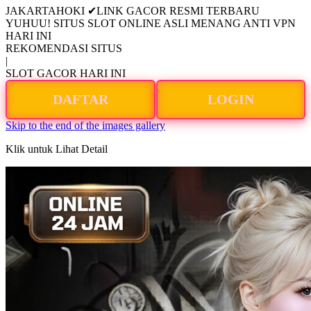
JAKARTAHOKI ✔LINK GACOR RESMI TERBARU
YUHUU! SITUS SLOT ONLINE ASLI MENANG ANTI VPN
HARI INI
REKOMENDASI SITUS
|
SLOT GACOR HARI INI
DAFTAR
LOGIN
Skip to the end of the images gallery
Klik untuk Lihat Detail