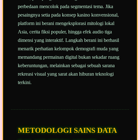
perbedaan mencolok pada segmentasi tema. Jika
pesaingnya setia pada konsep kasino konvensional,
platform ini berani mengeksplorasi mitologi lokal
Asia, cerita fiksi populer, hingga efek audio tiga
dimensi yang interaktif. Langkah berani ini berhasil
menarik perhatian kelompok demografi muda yang
memandang permainan digital bukan sekadar ruang
keberuntungan, melainkan sebagai sebuah sarana
rekreasi visual yang sarat akan hiburan teknologi
terkini.
METODOLOGI SAINS DATA