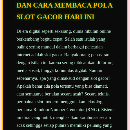
DAN CARA MEMBACA POLA
SLOT GACOR HARI INI
Di era digital seperti sekarang, dunia hiburan online
berkembang begitu cepat. Salah satu istilah yang
paling sering muncul dalam berbagai pencarian
internet adalah slot gacor. Banyak orang penasaran
dengan istilah ini karena sering dibicarakan di forum,
media sosial, hingga komunitas digital. Namun
sebenarnya, apa yang dimaksud dengan slot gacor?
Apakah benar ada pola tertentu yang bisa diamati,
atau semuanya berjalan secara acak? Secara teknis,
permainan slot modern menggunakan teknologi
bernama Random Number Generator (RNG). Sistem
ini dirancang untuk menghasilkan kombinasi secara
acak sehingga setiap putaran memiliki peluang yang