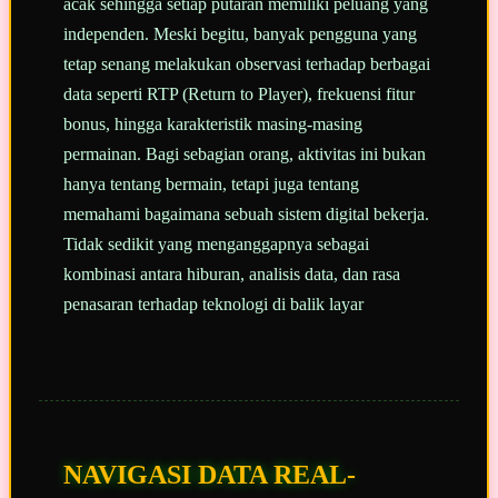
acak sehingga setiap putaran memiliki peluang yang
independen. Meski begitu, banyak pengguna yang
tetap senang melakukan observasi terhadap berbagai
data seperti RTP (Return to Player), frekuensi fitur
bonus, hingga karakteristik masing-masing
permainan. Bagi sebagian orang, aktivitas ini bukan
hanya tentang bermain, tetapi juga tentang
memahami bagaimana sebuah sistem digital bekerja.
Tidak sedikit yang menganggapnya sebagai
kombinasi antara hiburan, analisis data, dan rasa
penasaran terhadap teknologi di balik layar
NAVIGASI DATA REAL-