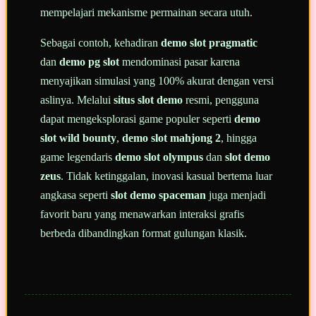
mempelajari mekanisme permainan secara utuh.
Sebagai contoh, kehadiran
demo slot pragmatic
dan
demo pg slot
mendominasi pasar karena
menyajikan simulasi yang 100% akurat dengan versi
aslinya. Melalui
situs slot demo
resmi, pengguna
dapat mengeksplorasi game populer seperti
demo
slot wild bounty
,
demo slot mahjong 2
, hingga
game legendaris
demo slot olympus
dan
slot demo
zeus
. Tidak ketinggalan, inovasi kasual bertema luar
angkasa seperti
slot demo spaceman
juga menjadi
favorit baru yang menawarkan interaksi grafis
berbeda dibandingkan format gulungan klasik.