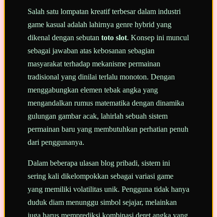
Salah satu lompatan kreatif terbesar dalam industri
game kasual adalah lahirnya genre hybrid yang
dikenal dengan sebutan
toto slot
. Konsep ini muncul
sebagai jawaban atas kebosanan sebagian
masyarakat terhadap mekanisme permainan
tradisional yang dinilai terlalu monoton. Dengan
menggabungkan elemen tebak angka yang
mengandalkan rumus matematika dengan dinamika
gulungan gambar acak, lahirlah sebuah sistem
permainan baru yang membutuhkan perhatian penuh
dari penggunanya.
Dalam beberapa ulasan blog pribadi, sistem ini
sering kali dikelompokkan sebagai variasi game
yang memiliki volatilitas unik. Pengguna tidak hanya
duduk diam menunggu simbol sejajar, melainkan
juga harus memprediksi kombinasi deret angka yang