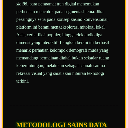
slot88
, para pengamat tren digital menemukan
perbedaan mencolok pada segmentasi tema. Jika
pesaingnya setia pada konsep kasino konvensional,
platform ini berani mengeksplorasi mitologi lokal
Asia, cerita fiksi populer, hingga efek audio tiga
dimensi yang interaktif. Langkah berani ini berhasil
menarik perhatian kelompok demografi muda yang
memandang permainan digital bukan sekadar ruang
keberuntungan, melainkan sebagai sebuah sarana
rekreasi visual yang sarat akan hiburan teknologi
terkini.
METODOLOGI SAINS DATA