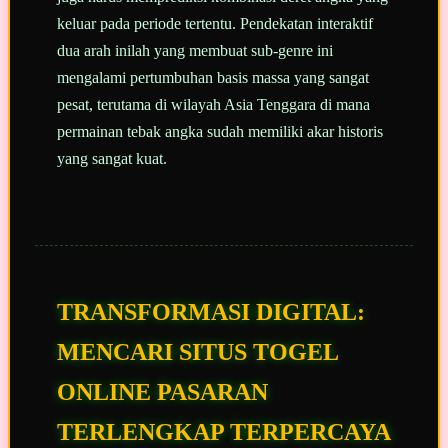
keluar pada periode tertentu. Pendekatan interaktif
dua arah inilah yang membuat sub-genre ini
mengalami pertumbuhan basis massa yang sangat
pesat, terutama di wilayah Asia Tenggara di mana
permainan tebak angka sudah memiliki akar historis
yang sangat kuat.
TRANSFORMASI DIGITAL:
MENCARI SITUS TOGEL
ONLINE PASARAN
TERLENGKAP TERPERCAYA