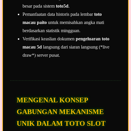
besar pada sistem
toto5d
.
Pemanfaatan data historis pada lembar
toto
macau paito
untuk memisahkan angka mati
berdasarkan statistik mingguan.
Verifikasi keaslian dokumen
pengeluaran toto
macau 5d
langsung dari siaran langsung (*live
draw*) server pusat.
MENGENAL KONSEP
GABUNGAN MEKANISME
UNIK DALAM TOTO SLOT