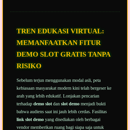
TREN EDUKASI VIRTUAL:
MEMANFAATKAN FITUR
DEMO SLOT GRATIS TANPA
RISIKO
Sebelum terjun menggunakan modal asli, peta
kebiasaan masyarakat modern kini telah bergeser ke
arah yang lebih edukatif. Lonjakan pencarian
terhadap
demo slot
dan
slot demo
menjadi bukti
bahwa audiens saat ini jauh lebih cerdas. Fasilitas
link slot demo
yang disediakan oleh berbagai
vendor memberikan ruang bagi siapa saja untuk