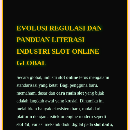
EVOLUSI REGULASI DAN
PANDUAN LITERASI
INDUSTRI SLOT ONLINE
GLOBAL
Secara global, industri
slot online
terus mengalami
standarisasi yang ketat. Bagi pengguna baru,
memahami dasar dan
cara main slot
yang bijak
adalah langkah awal yang krusial. Dinamika ini
melahirkan banyak ekosistem baru, mulai dari
platform dengan arsitektur engine modern seperti
slot 4d
, variasi mekanik dadu digital pada
slot dadu
,