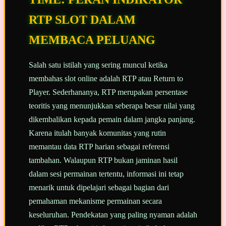
RTP SLOT DALAM
MEMBACA PELUANG
Salah satu istilah yang sering muncul ketika
membahas slot online adalah RTP atau Return to
Player. Sederhananya, RTP merupakan persentase
teoritis yang menunjukkan seberapa besar nilai yang
dikembalikan kepada pemain dalam jangka panjang.
Karena itulah banyak komunitas yang rutin
memantau data RTP harian sebagai referensi
tambahan. Walaupun RTP bukan jaminan hasil
dalam sesi permainan tertentu, informasi ini tetap
menarik untuk dipelajari sebagai bagian dari
pemahaman mekanisme permainan secara
keseluruhan. Pendekatan yang paling nyaman adalah