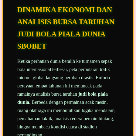
DINAMIKA EKONOMI DAN
ANALISIS BURSA TARUHAN
JUDI BOLA PIALA DUNIA
SBOBET
Ketika perhatian dunia beralih ke turnamen sepak
bola internasional terbesar, peta perputaran trafik
internet global langsung berubah drastis. Euforia
perayaan empat tahunan ini memuncak pada
ramainya analisis bursa taruhan
judi bola piala
dunia
. Berbeda dengan permainan acak mesin,
ruang olahraga ini membutuhkan logika mendalam,
pemahaman taktik, analisis cedera pemain bintang,
hingga membaca kondisi cuaca di stadion
pertandingan.