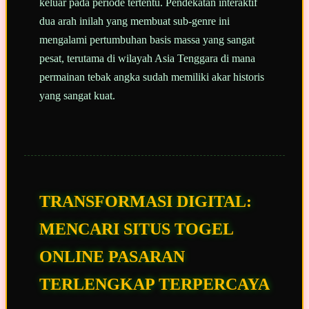
keluar pada periode tertentu. Pendekatan interaktif
dua arah inilah yang membuat sub-genre ini
mengalami pertumbuhan basis massa yang sangat
pesat, terutama di wilayah Asia Tenggara di mana
permainan tebak angka sudah memiliki akar historis
yang sangat kuat.
TRANSFORMASI DIGITAL:
MENCARI SITUS TOGEL
ONLINE PASARAN
TERLENGKAP TERPERCAYA