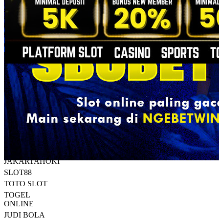
GACOR RESMI TERBARU
YUHUU! SITUS SLOT
ONLINE ASLI MENANG
ANTI VPN HARI INI
Situs Slot Gacor, Togel Online, Judi Bola Piala Dunia, Sbobet
|
1688-NG3B3TW1N
Rp. 5.000
dalam stok
Only
%1
left
ukuran
SLOT GACOR
JAKARTAHOKI
SLOT88
TOTO SLOT
TOGEL
ONLINE
JUDI BOLA