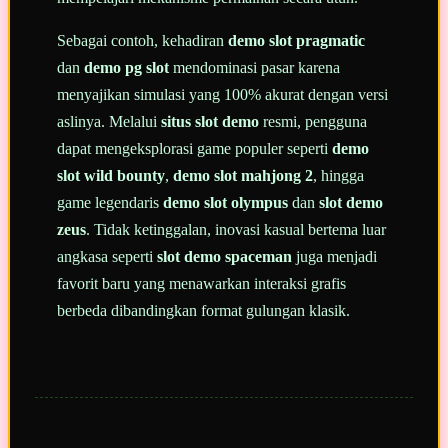
Sebagai contoh, kehadiran
demo slot pragmatic
dan
demo pg slot
mendominasi pasar karena
menyajikan simulasi yang 100% akurat dengan versi
aslinya. Melalui
situs slot demo
resmi, pengguna
dapat mengeksplorasi game populer seperti
demo
slot wild bounty
,
demo slot mahjong 2
, hingga
game legendaris
demo slot olympus
dan
slot demo
zeus
. Tidak ketinggalan, inovasi kasual bertema luar
angkasa seperti
slot demo spaceman
juga menjadi
favorit baru yang menawarkan interaksi grafis
berbeda dibandingkan format gulungan klasik.