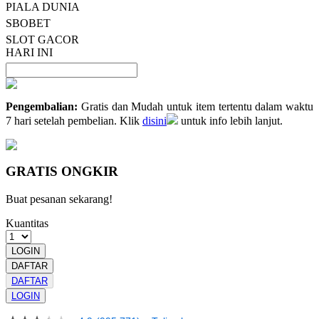
PIALA DUNIA
SBOBET
SLOT GACOR
HARI INI
Pengembalian:
Gratis dan Mudah untuk item tertentu dalam waktu
7 hari setelah pembelian. Klik
disini
untuk info lebih lanjut.
GRATIS ONGKIR
Buat pesanan sekarang!
Kuantitas
LOGIN
DAFTAR
DAFTAR
LOGIN