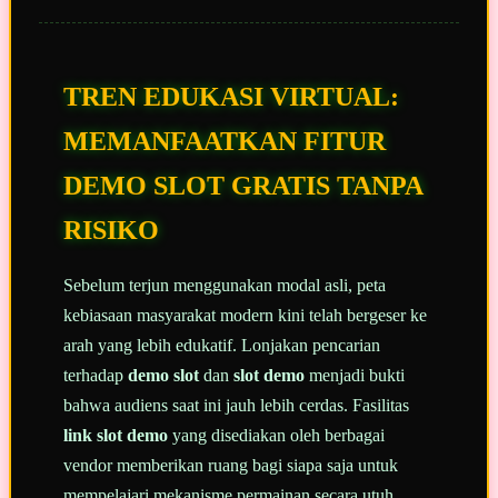
TREN EDUKASI VIRTUAL:
MEMANFAATKAN FITUR
DEMO SLOT GRATIS TANPA
RISIKO
Sebelum terjun menggunakan modal asli, peta
kebiasaan masyarakat modern kini telah bergeser ke
arah yang lebih edukatif. Lonjakan pencarian
terhadap
demo slot
dan
slot demo
menjadi bukti
bahwa audiens saat ini jauh lebih cerdas. Fasilitas
link slot demo
yang disediakan oleh berbagai
vendor memberikan ruang bagi siapa saja untuk
mempelajari mekanisme permainan secara utuh.