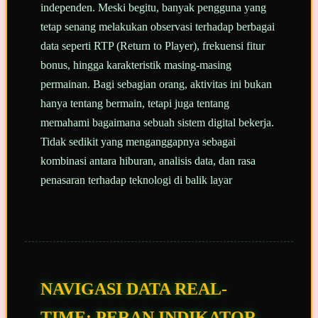
independen. Meski begitu, banyak pengguna yang
tetap senang melakukan observasi terhadap berbagai
data seperti RTP (Return to Player), frekuensi fitur
bonus, hingga karakteristik masing-masing
permainan. Bagi sebagian orang, aktivitas ini bukan
hanya tentang bermain, tetapi juga tentang
memahami bagaimana sebuah sistem digital bekerja.
Tidak sedikit yang menganggapnya sebagai
kombinasi antara hiburan, analisis data, dan rasa
penasaran terhadap teknologi di balik layar
NAVIGASI DATA REAL-
TIME: PERAN INDIKATOR