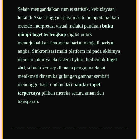
Selain mengandalkan rumus statistik, kebudayaan
lokal di Asia Tenggara juga masih mempertahankan
metode interpretasi visual melalui panduan
buku
mimpi togel terlengkap
digital untuk
menerjemahkan fenomena harian menjadi barisan
angka. Sinkronisasi multi-platform ini pada akhirnya
memicu lahirnya ekosistem hybrid berbentuk
togel
slot
, sebuah konsep di mana pengguna dapat
menikmati dinamika gulungan gambar sembari
menunggu hasil undian dari
bandar togel
terpercaya
pilihan mereka secara aman dan
transparan.