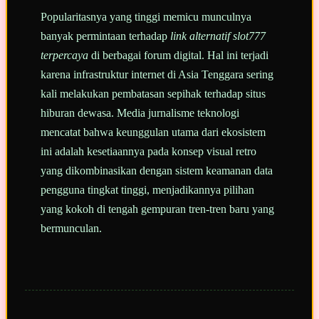
Popularitasnya yang tinggi memicu munculnya
banyak permintaan terhadap
link alternatif slot777
terpercaya
di berbagai forum digital. Hal ini terjadi
karena infrastruktur internet di Asia Tenggara sering
kali melakukan pembatasan sepihak terhadap situs
hiburan dewasa. Media jurnalisme teknologi
mencatat bahwa keunggulan utama dari ekosistem
ini adalah kesetiaannya pada konsep visual retro
yang dikombinasikan dengan sistem keamanan data
pengguna tingkat tinggi, menjadikannya pilihan
yang kokoh di tengah gempuran tren-tren baru yang
bermunculan.