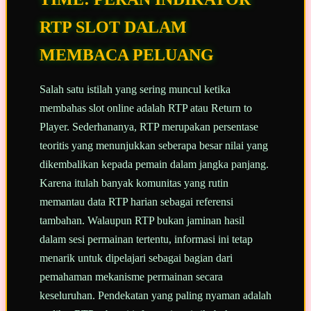
RTP SLOT DALAM
MEMBACA PELUANG
Salah satu istilah yang sering muncul ketika
membahas slot online adalah RTP atau Return to
Player. Sederhananya, RTP merupakan persentase
teoritis yang menunjukkan seberapa besar nilai yang
dikembalikan kepada pemain dalam jangka panjang.
Karena itulah banyak komunitas yang rutin
memantau data RTP harian sebagai referensi
tambahan. Walaupun RTP bukan jaminan hasil
dalam sesi permainan tertentu, informasi ini tetap
menarik untuk dipelajari sebagai bagian dari
pemahaman mekanisme permainan secara
keseluruhan. Pendekatan yang paling nyaman adalah