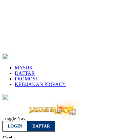
ID
MASUK
DAFTAR
PROMOSI
KEBIJAKAN PRIVACY
Indonesia
Toggle Nav
LOGIN
DAFTAR
Cari