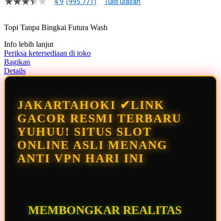
4.9
(995.771)
Tulis ulasan
4.9
dari
5
Topi Tanpa Bingkai Futura Wash
bintang,
nilai
Info lebih lanjut
rating
rata-
Periksa ketersediaan di toko
rata.
Bagikan
Read
Details
13
Reviews.
Tautan
halaman
JAKARTAHOKI ✔LINK
yang
sama.
GACOR RESMI TERBARU
YUHUU! SITUS SLOT
ONLINE ASLI MENANG
ANTI VPN HARI INI
MEMBONGKAR REALITAS