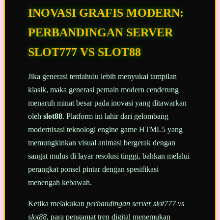
INOVASI GRAFIS MODERN:
PERBANDINGAN SERVER
SLOT777 VS SLOT88
Jika generasi terdahulu lebih menyukai tampilan
klasik, maka generasi pemain modern cenderung
menaruh minat besar pada inovasi yang ditawarkan
oleh
slot88
. Platform ini lahir dari gelombang
modernisasi teknologi engine game HTML5 yang
memungkinkan visual animasi bergerak dengan
sangat mulus di layar resolusi tinggi, bahkan melalui
perangkat ponsel pintar dengan spesifikasi
menengah kebawah.
Ketika melakukan
perbandingan server slot777 vs
slot88
, para pengamat tren digital menemukan