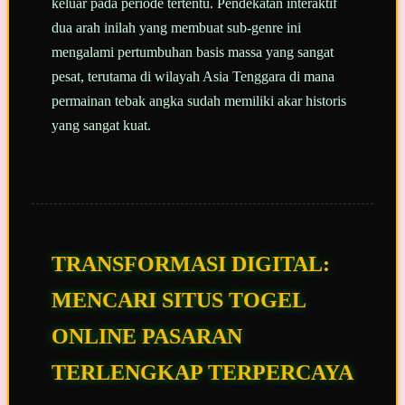
keluar pada periode tertentu. Pendekatan interaktif
dua arah inilah yang membuat sub-genre ini
mengalami pertumbuhan basis massa yang sangat
pesat, terutama di wilayah Asia Tenggara di mana
permainan tebak angka sudah memiliki akar historis
yang sangat kuat.
TRANSFORMASI DIGITAL:
MENCARI SITUS TOGEL
ONLINE PASARAN
TERLENGKAP TERPERCAYA