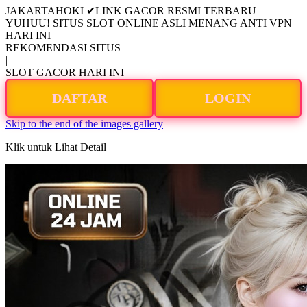
JAKARTAHOKI ✔LINK GACOR RESMI TERBARU
YUHUU! SITUS SLOT ONLINE ASLI MENANG ANTI VPN
HARI INI
REKOMENDASI SITUS
|
SLOT GACOR HARI INI
DAFTAR
LOGIN
Skip to the end of the images gallery
Klik untuk Lihat Detail