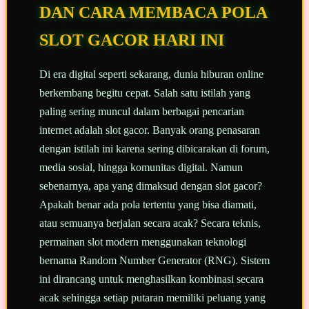
DAN CARA MEMBACA POLA
SLOT GACOR HARI INI
Di era digital seperti sekarang, dunia hiburan online
berkembang begitu cepat. Salah satu istilah yang
paling sering muncul dalam berbagai pencarian
internet adalah slot gacor. Banyak orang penasaran
dengan istilah ini karena sering dibicarakan di forum,
media sosial, hingga komunitas digital. Namun
sebenarnya, apa yang dimaksud dengan slot gacor?
Apakah benar ada pola tertentu yang bisa diamati,
atau semuanya berjalan secara acak? Secara teknis,
permainan slot modern menggunakan teknologi
bernama Random Number Generator (RNG). Sistem
ini dirancang untuk menghasilkan kombinasi secara
acak sehingga setiap putaran memiliki peluang yang