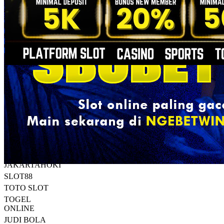
GACOR RESMI TERBARU
YUHUU! SITUS SLOT
ONLINE ASLI MENANG
ANTI VPN HARI INI
Situs Slot Gacor, Togel Online, Judi Bola Piala Dunia, Sbobet
|
1688-NG3B3TW1N
Rp. 5.000
dalam stok
Only
%1
left
ukuran
SLOT GACOR
JAKARTAHOKI
SLOT88
TOTO SLOT
TOGEL
ONLINE
JUDI BOLA