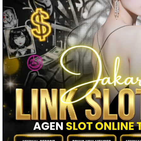
Skip to the beginning of the images gallery
SLOT GACOR HARI INI
JAKARTAHOKI ✔LINK