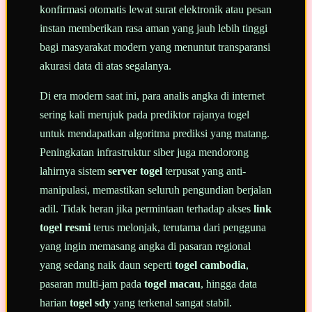
konfirmasi otomatis lewat surat elektronik atau pesan
instan memberikan rasa aman yang jauh lebih tinggi
bagi masyarakat modern yang menuntut transparansi
akurasi data di atas segalanya.
Di era modern saat ini, para analis angka di internet
sering kali merujuk pada prediktor rajanya togel
untuk mendapatkan algoritma prediksi yang matang.
Peningkatan infrastruktur siber juga mendorong
lahirnya sistem
server togel
terpusat yang anti-
manipulasi, memastikan seluruh pengundian berjalan
adil. Tidak heran jika permintaan terhadap akses
link
togel resmi
terus melonjak, terutama dari pengguna
yang ingin memasang angka di pasaran regional
yang sedang naik daun seperti
togel cambodia
,
pasaran multi-jam pada
togel macau
, hingga data
harian
togel sdy
yang terkenal sangat stabil.