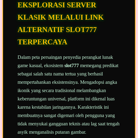
EKSPLORASI SERVER
KLASIK MELALUI LINK
ALTERNATIF SLOT777
TERPERCAYA
Dalam peta persaingan penyedia perangkat lunak
game kasual, ekosistem
slot777
memegang predikat
sebagai salah satu nama tertua yang berhasil
mempertahankan eksistensinya. Mengadopsi angka
ikonik yang secara tradisional melambangkan
keberuntungan universal, platform ini dikenal luas
karena kestabilan jaringannya. Karakteristik ini
membuatnya sangat digemari oleh pengguna yang
tidak menyukai gangguan teknis atau lag saat tengah
asyik menganalisis putaran gambar.