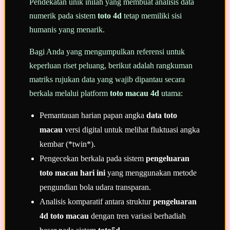
Pendekatan unik inilah yang membuat analisis data
numerik pada sistem
toto 4d
tetap memiliki sisi
humanis yang menarik.
Bagi Anda yang mengumpulkan referensi untuk
keperluan riset peluang, berikut adalah rangkuman
matriks rujukan data yang wajib dipantau secara
berkala melalui platform
toto macau 4d
utama:
Pemantauan harian papan angka
data toto
macau
versi digital untuk melihat fluktuasi angka
kembar (*twin*).
Pengecekan berkala pada sistem
pengeluaran
toto macau hari ini
yang menggunakan metode
pengundian bola udara transparan.
Analisis komparatif antara struktur
pengeluaran
4d toto macau
dengan tren variasi berhadiah