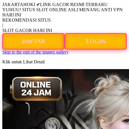
JAKARTAHOKI ✔LINK GACOR RESMI TERBARU
YUHUU! SITUS SLOT ONLINE ASLI MENANG ANTI VPN
HARI INI
REKOMENDASI SITUS
|
SLOT GACOR HARI INI
DAFTAR
LOGIN
Skip to the end of the images gallery
Klik untuk Lihat Detail