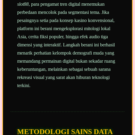
slot88
, para pengamat tren digital menemukan
perbedaan mencolok pada segmentasi tema. Jika
pesaingnya setia pada konsep kasino konvensional,
platform ini berani mengeksplorasi mitologi lokal
Asia, cerita fiksi populer, hingga efek audio tiga
dimensi yang interaktif. Langkah berani ini berhasil
menarik perhatian kelompok demografi muda yang
memandang permainan digital bukan sekadar ruang
keberuntungan, melainkan sebagai sebuah sarana
rekreasi visual yang sarat akan hiburan teknologi
terkini.
METODOLOGI SAINS DATA