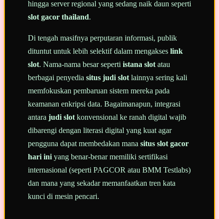
hingga server regional yang sedang naik daun seperti
slot gacor thailand
.
Di tengah masifnya perputaran informasi, publik
dituntut untuk lebih selektif dalam mengakses
link
slot
. Nama-nama besar seperti
istana slot
atau
berbagai penyedia
situs judi slot
lainnya sering kali
memfokuskan pembaruan sistem mereka pada
keamanan enkripsi data. Bagaimanapun, integrasi
antara
judi slot
konvensional ke ranah digital wajib
dibarengi dengan literasi digital yang kuat agar
pengguna dapat membedakan mana
situs slot gacor
hari ini
yang benar-benar memiliki sertifikasi
internasional (seperti PAGCOR atau BMM Testlabs)
dan mana yang sekadar memanfaatkan tren kata
kunci di mesin pencari.