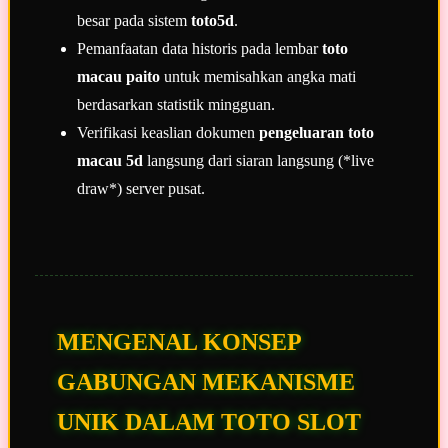
besar pada sistem
toto5d
.
Pemanfaatan data historis pada lembar
toto
macau paito
untuk memisahkan angka mati
berdasarkan statistik mingguan.
Verifikasi keaslian dokumen
pengeluaran toto
macau 5d
langsung dari siaran langsung (*live
draw*) server pusat.
MENGENAL KONSEP
GABUNGAN MEKANISME
UNIK DALAM TOTO SLOT