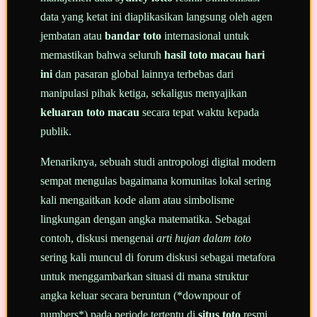
data yang ketat ini diaplikasikan langsung oleh agen
jembatan atau
bandar toto
internasional untuk
memastikan bahwa seluruh
hasil toto macau hari
ini
dan pasaran global lainnya terbebas dari
manipulasi pihak ketiga, sekaligus menyajikan
keluaran toto macau
secara tepat waktu kepada
publik.
Menariknya, sebuah studi antropologi digital modern
sempat mengulas bagaimana komunitas lokal sering
kali mengaitkan kode alam atau simbolisme
lingkungan dengan angka matematika. Sebagai
contoh, diskusi mengenai
arti hujan dalam toto
sering kali muncul di forum diskusi sebagai metafora
untuk menggambarkan situasi di mana struktur
angka keluar secara beruntun (*downpour of
numbers*) pada periode tertentu di
situs toto
resmi.