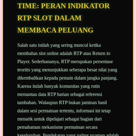
TIME: PERAN INDIKATOR
RTP SLOT DALAM
MEMBACA PELUANG
Salah satu istilah yang sering muncul ketika
membahas slot online adalah RTP atau Return to
Player. Sederhananya, RTP merupakan persentase
teoritis yang menunjukkan seberapa besar nilai yang
dikembalikan kepada pemain dalam jangka panjang.
Karena itulah banyak komunitas yang rutin
memantau data RTP harian sebagai referensi
tambahan. Walaupun RTP bukan jaminan hasil
dalam sesi permainan tertentu, informasi ini tetap
menarik untuk dipelajari sebagai bagian dari
pemahaman mekanisme permainan secara
keseluruhan. Pendekatan yang paling nyaman adalah