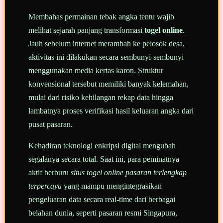
Membahas permainan tebak angka tentu wajib
melihat sejarah panjang transformasi
togel online
.
Jauh sebelum internet merambah ke pelosok desa,
aktivitas ini dilakukan secara sembunyi-sembunyi
menggunakan media kertas karon. Struktur
konvensional tersebut memiliki banyak kelemahan,
mulai dari risiko kehilangan rekap data hingga
lambatnya proses verifikasi hasil keluaran angka dari
pusat pasaran.
Kehadiran teknologi enkripsi digital mengubah
segalanya secara total. Saat ini, para peminatnya
aktif berburu
situs togel online pasaran terlengkap
terpercaya
yang mampu mengintegrasikan
pengeluaran data secara real-time dari berbagai
belahan dunia, seperti pasaran resmi Singapura,