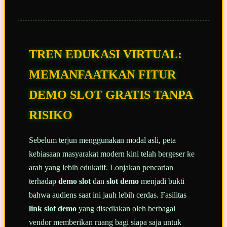
TREN EDUKASI VIRTUAL:
MEMANFAATKAN FITUR
DEMO SLOT GRATIS TANPA
RISIKO
Sebelum terjun menggunakan modal asli, peta
kebiasaan masyarakat modern kini telah bergeser ke
arah yang lebih edukatif. Lonjakan pencarian
terhadap
demo slot
dan
slot demo
menjadi bukti
bahwa audiens saat ini jauh lebih cerdas. Fasilitas
link slot demo
yang disediakan oleh berbagai
vendor memberikan ruang bagi siapa saja untuk