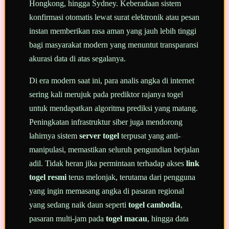
Hongkong, hingga Sydney. Keberadaan sistem
konfirmasi otomatis lewat surat elektronik atau pesan
instan memberikan rasa aman yang jauh lebih tinggi
bagi masyarakat modern yang menuntut transparansi
akurasi data di atas segalanya.
Di era modern saat ini, para analis angka di internet
sering kali merujuk pada prediktor rajanya togel
untuk mendapatkan algoritma prediksi yang matang.
Peningkatan infrastruktur siber juga mendorong
lahirnya sistem
server togel
terpusat yang anti-
manipulasi, memastikan seluruh pengundian berjalan
adil. Tidak heran jika permintaan terhadap akses
link
togel resmi
terus melonjak, terutama dari pengguna
yang ingin memasang angka di pasaran regional
yang sedang naik daun seperti
togel cambodia
,
pasaran multi-jam pada
togel macau
, hingga data