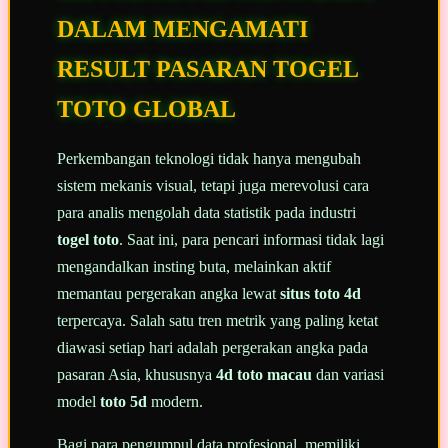
DALAM MENGAMATI
RESULT PASARAN TOGEL
TOTO GLOBAL
Perkembangan teknologi tidak hanya mengubah
sistem mekanis visual, tetapi juga merevolusi cara
para analis mengolah data statistik pada industri
togel toto
. Saat ini, para pencari informasi tidak lagi
mengandalkan insting buta, melainkan aktif
memantau pergerakan angka lewat
situs toto 4d
terpercaya. Salah satu tren metrik yang paling ketat
diawasi setiap hari adalah pergerakan angka pada
pasaran Asia, khususnya
4d toto macau
dan variasi
model
toto 5d
modern.
Bagi para pengumpul data profesional, memiliki