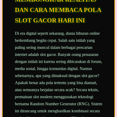
DAN CARA MEMBACA POLA
SLOT GACOR HARI INI
Di era digital seperti sekarang, dunia hiburan online
berkembang begitu cepat. Salah satu istilah yang
paling sering muncul dalam berbagai pencarian
internet adalah slot gacor. Banyak orang penasaran
dengan istilah ini karena sering dibicarakan di forum,
media sosial, hingga komunitas digital. Namun
sebenarnya, apa yang dimaksud dengan slot gacor?
Apakah benar ada pola tertentu yang bisa diamati,
atau semuanya berjalan secara acak? Secara teknis,
permainan slot modern menggunakan teknologi
bernama Random Number Generator (RNG). Sistem
ini dirancang untuk menghasilkan kombinasi secara