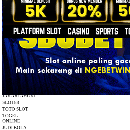
GACOR RESMI TERBARU
YUHUU! SITUS SLOT
ONLINE ASLI MENANG
ANTI VPN HARI INI
Situs Slot Gacor, Togel Online, Judi Bola Piala Dunia, Sbobet
|
1688-NG3B3TW1N
Rp. 5.000
dalam stok
Only
%1
left
ukuran
SLOT GACOR
JAKARTAHOKI
SLOT88
TOTO SLOT
TOGEL
ONLINE
JUDI BOLA