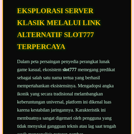
EKSPLORASI SERVER
KLASIK MELALUI LINK
ALTERNATIF SLOT777
TERPERCAYA
Dalam peta persaingan penyedia perangkat lunak
game kasual, ekosistem
slot777
memegang predikat
sebagai salah satu nama tertua yang berhasil
mempertahankan eksistensinya. Mengadopsi angka
ikonik yang secara tradisional melambangkan
keberuntungan universal, platform ini dikenal luas
karena kestabilan jaringannya. Karakteristik ini
membuatnya sangat digemari oleh pengguna yang
tidak menyukai gangguan teknis atau lag saat tengah