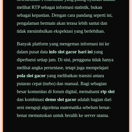
melihat RTP sebagai informasi statistik, bukan
sebagai kepastian. Dengan cara pandang seperti ini,
pengalaman bermain akan terasa lebih santai dan
tidak menimbulkan ekspektasi yang berlebihan.
Banyak platform yang mengemas informasi ini ke
dalam pusat data
info slot gacor hari ini
yang
diperbarui setiap jam. Di sini, pengguna tidak hanya
melihat angka persentase, tetapi juga mempelajari
pola slot gacor
yang melibatkan transisi antara
putaran cepat (turbo) dan manual. Bagi sebagian
besar komunitas di forum digital, memahami
rtp slot
dan kombinasi
demo slot gacor
adalah bagian dari
seni menguji algoritma matematika sebelum benar-
benar memutuskan untuk beralih ke server utama.