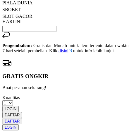
PIALA DUNIA
SBOBET
SLOT GACOR
HARI INI
Pengembalian:
Gratis dan Mudah untuk item tertentu dalam waktu
7 hari setelah pembelian. Klik
disini
untuk info lebih lanjut.
GRATIS ONGKIR
Buat pesanan sekarang!
Kuantitas
LOGIN
DAFTAR
DAFTAR
LOGIN