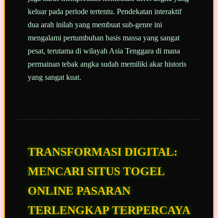
keluar pada periode tertentu. Pendekatan interaktif
dua arah inilah yang membuat sub-genre ini
mengalami pertumbuhan basis massa yang sangat
pesat, terutama di wilayah Asia Tenggara di mana
permainan tebak angka sudah memiliki akar historis
yang sangat kuat.
TRANSFORMASI DIGITAL:
MENCARI SITUS TOGEL
ONLINE PASARAN
TERLENGKAP TERPERCAYA