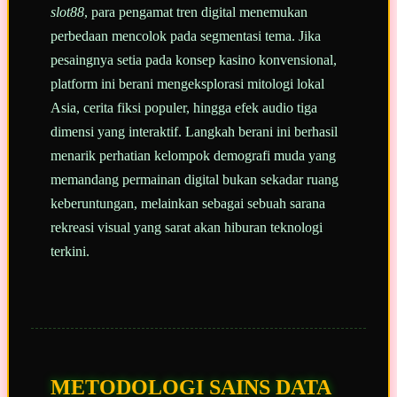
slot88
, para pengamat tren digital menemukan
perbedaan mencolok pada segmentasi tema. Jika
pesaingnya setia pada konsep kasino konvensional,
platform ini berani mengeksplorasi mitologi lokal
Asia, cerita fiksi populer, hingga efek audio tiga
dimensi yang interaktif. Langkah berani ini berhasil
menarik perhatian kelompok demografi muda yang
memandang permainan digital bukan sekadar ruang
keberuntungan, melainkan sebagai sebuah sarana
rekreasi visual yang sarat akan hiburan teknologi
terkini.
METODOLOGI SAINS DATA