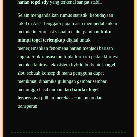
harian
togel sdy
yang terkenal sangat stabil.
Selain mengandalkan rumus statistik, kebudayaan
lokal di Asia Tenggara juga masih mempertahankan
metode interpretasi visual melalui panduan
buku
mimpi togel terlengkap
digital untuk
menerjemahkan fenomena harian menjadi barisan
angka. Sinkronisasi multi-platform ini pada akhirnya
memicu lahirnya ekosistem hybrid berbentuk
togel
slot
, sebuah konsep di mana pengguna dapat
menikmati dinamika gulungan gambar sembari
menunggu hasil undian dari
bandar togel
terpercaya
pilihan mereka secara aman dan
transparan.