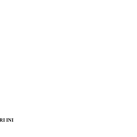
I INI