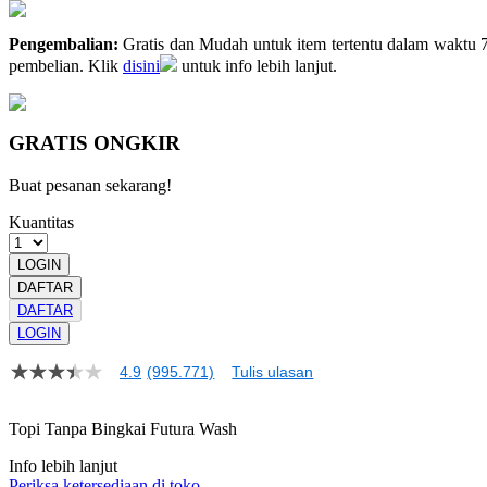
Pengembalian:
Gratis dan Mudah untuk item tertentu dalam waktu 7 
pembelian. Klik
disini
untuk info lebih lanjut.
GRATIS ONGKIR
Buat pesanan sekarang!
Kuantitas
LOGIN
DAFTAR
DAFTAR
LOGIN
4.9
(995.771)
Tulis ulasan
4.9
dari
5
Topi Tanpa Bingkai Futura Wash
bintang,
nilai
Info lebih lanjut
rating
rata-
Periksa ketersediaan di toko